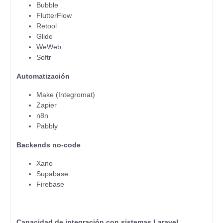
Bubble
FlutterFlow
Retool
Glide
WeWeb
Softr
Automatización
Make (Integromat)
Zapier
n8n
Pabbly
Backends no-code
Xano
Supabase
Firebase
Capacidad de integración con sistemas Laravel