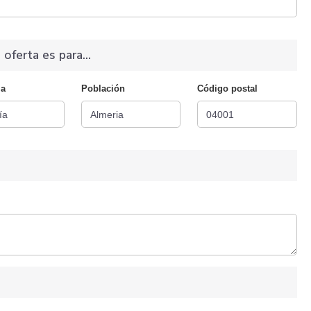
 oferta es para...
ia
Población
Código postal