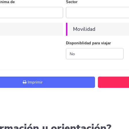
ínima de
Sector
Movilidad
Disponiblidad para viajar
Imprimir
rmación u orientación?